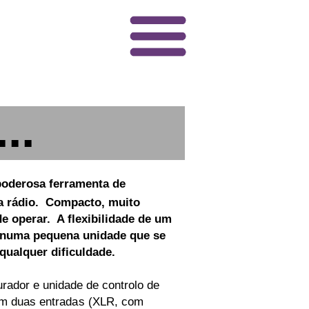
departamentos
feedforward
promoções
..
destaques
apoio
media
trabalho
contactos
oderosa ferramenta de
a rádio. Compacto, muito
de operar. A flexibilidade de um
, numa pequena unidade que se
qualquer dificuldade.
urador e unidade de controlo de
com duas entrad
a
s (XLR, com