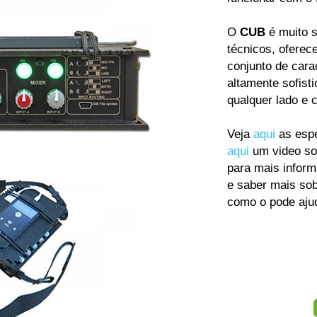
O
CUB
é muito s
técnicos, ofere
conjunto de carac
altamente sofist
qualquer lado e 
Veja
aqui
as espe
aqui
um video so
para mais inform
e saber mais so
como o pode ajud