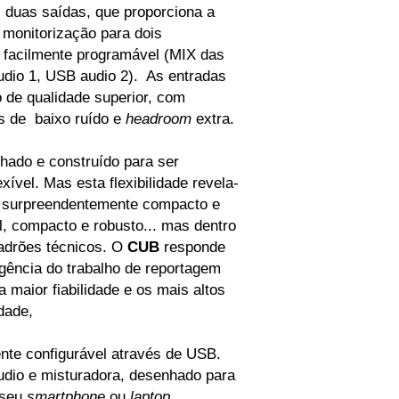
 duas saídas, que proporciona a
 monitorização para dois
 facilmente programável (MIX das
dio 1, USB audio 2). As entradas
 de qualidade superior, com
s de baixo ruído e
headroom
extra.
hado e construído para ser
ível. Mas esta flexibilidade revela-
 surpreendentemente compacto e
l, compacto e robusto... mas dentro
padrões técnicos. O
CUB
responde
igência do trabalho de reportagem
 maior fiabilidade e os mais altos
dade,
nte configurável através de USB.
dio e misturadora, desenhado para
 seu
smartphone
ou
laptop
.