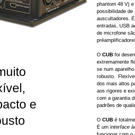
phantom 48 V) e
possibilidade de
auscultadores. É
entradas, USB au
de microfone são
préamplificadore
O
CUB
foi desen
extremamente flex
 muito
se num aparelho
robusto. Flexíve
dos mais altos 
xível,
aos rigores e ex
com a garantia da
acto e
padrões de quali
busto
O
CUB
é totalme
É um
interface
áu
funcionar com o