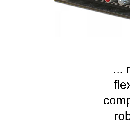
...
fle
comp
ro